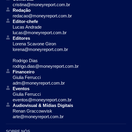
cristina@moneyreport.com.br
Redação
redacao@moneyreport.com.br
Editor-chefe
Lucas Andrade
lucas@moneyreport.com.br
Editores
Lorena Scavone Giron
lorena@moneyreport.com.br
Rodrigo Dias
rodrigo.dias@moneyreport.com.br
Financeiro
Giulia Ferrucci
adm@moneyreport.com.br
Eventos
Giulia Ferrucci
eventos@moneyreport.com.br
Audiovisual & Mídias Digitais
Renan Graccowvisk
arte@moneyreport.com.br
SOBRE NÓS