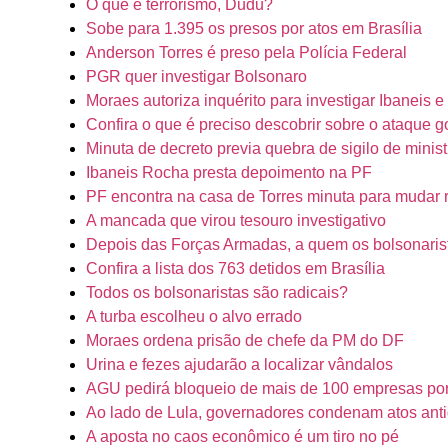
O que é terrorismo, Dudu?
Sobe para 1.395 os presos por atos em Brasília
Anderson Torres é preso pela Polícia Federal
PGR quer investigar Bolsonaro
Moraes autoriza inquérito para investigar Ibaneis e
Confira o que é preciso descobrir sobre o ataque g
Minuta de decreto previa quebra de sigilo de minist
Ibaneis Rocha presta depoimento na PF
PF encontra na casa de Torres minuta para mudar r
A mancada que virou tesouro investigativo
Depois das Forças Armadas, a quem os bolsonaris
Confira a lista dos 763 detidos em Brasília
Todos os bolsonaristas são radicais?
A turba escolheu o alvo errado
Moraes ordena prisão de chefe da PM do DF
Urina e fezes ajudarão a localizar vândalos
AGU pedirá bloqueio de mais de 100 empresas por 
Ao lado de Lula, governadores condenam atos ant
A aposta no caos econômico é um tiro no pé