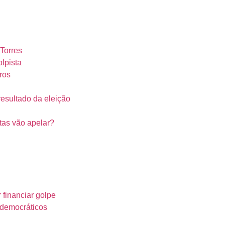
 Torres
olpista
ros
esultado da eleição
tas vão apelar?
financiar golpe
idemocráticos