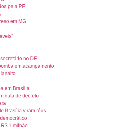
idos pela PF
s
 preso em MG
áveis”
-secretário no DF
ou bomba em acampamento
lanalto
a em Brasília
 minuta de decreto
ara
e Brasília viram réus
tidemocrático
 R$ 1 milhão