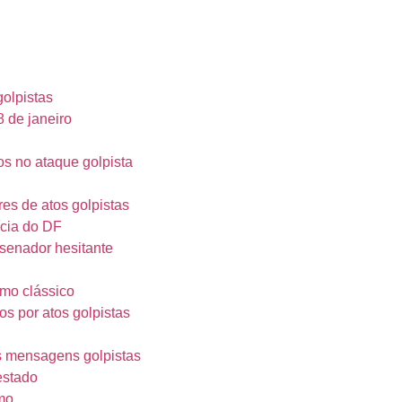
golpistas
8 de janeiro
os no ataque golpista
es de atos golpistas
ícia do DF
senador hesitante
imo clássico
os por atos golpistas
as mensagens golpistas
estado
smo