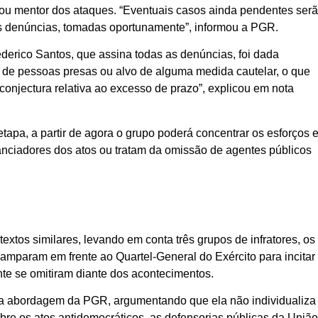
ou mentor dos ataques. “Eventuais casos ainda pendentes ser
ais denúncias, tomadas oportunamente”, informou a PGR.
erico Santos, que assina todas as denúncias, foi dada
a de pessoas presas ou alvo de alguma medida cautelar, o que
 conjectura relativa ao excesso de prazo”, explicou em nota
apa, a partir de agora o grupo poderá concentrar os esforços 
nanciadores dos atos ou tratam da omissão de agentes públicos
tos similares, levando em conta três grupos de infratores, os
amparam em frente ao Quartel-General do Exército para incitar
te se omitiram diante dos acontecimentos.
a abordagem da PGR, argumentando que ela não individualiza
bre os atos antidemocráticos, as defensorias públicas da Uniã