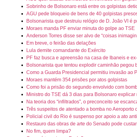
Sobrinho de Bolsonaro está entre os golpistas det
AGU pede bloqueio de bens de 40 golpistas preso
Bolsonarista que destruiu relógio de D. João VI é
Moraes manda PF enviar minuta do golpe ao TSE
Anderson Torres disse ser alvo de “coisas inimagin
Em breve, o feirão das delações
Lula demite comandante do Exército
PF faz busca e apreensão na casa de Ibaneis e ex
Bolsonarista que tentou explodir caminhão peg
Como a Guarda Presidencial permitiu invasão ao P
Moraes mantém 354 prisões por atos golpistas
Como foi a prisão do segundo envolvido com bomb
Ministro do TSE dá 3 dias para Bolsonaro explicar
Na teoria dos “infiltrados”, o preconceito se escanc
Três suspeitos de atentado a bomba no Aeroporto d
Policial civil do Rio é suspenso por apoio a ato an
Restauro das obras de arte do Senado pode custar
No fim, quem limpa?