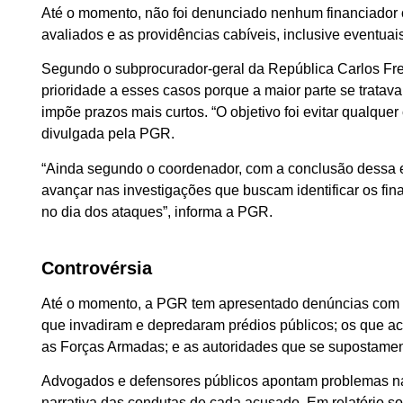
Até o momento, não foi denunciado nenhum financiador 
avaliados e as providências cabíveis, inclusive eventu
Segundo o subprocurador-geral da República Carlos Fred
prioridade a esses casos porque a maior parte se tratav
impõe prazos mais curtos. “O objetivo foi evitar qualquer
divulgada pela PGR.
“Ainda segundo o coordenador, com a conclusão dessa et
avançar nas investigações que buscam identificar os fi
no dia dos ataques”, informa a PGR.
Controvérsia
Até o momento, a PGR tem apresentado denúncias com tex
que invadiram e depredaram prédios públicos; os que ac
as Forças Armadas; e as autoridades que se supostamen
Advogados e defensores públicos apontam problemas n
narrativa das condutas de cada acusado. Em relatório so