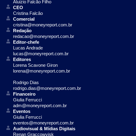
Aluizio Falcão Filho
CEO
Cristina Falcão
Comercial
cristina@moneyreport.com.br
Redação
redacao@moneyreport.com.br
Editor-chefe
Lucas Andrade
lucas@moneyreport.com.br
Editores
Lorena Scavone Giron
lorena@moneyreport.com.br
Rodrigo Dias
rodrigo.dias@moneyreport.com.br
Financeiro
Giulia Ferrucci
adm@moneyreport.com.br
Eventos
Giulia Ferrucci
eventos@moneyreport.com.br
Audiovisual & Mídias Digitais
Renan Graccowvisk