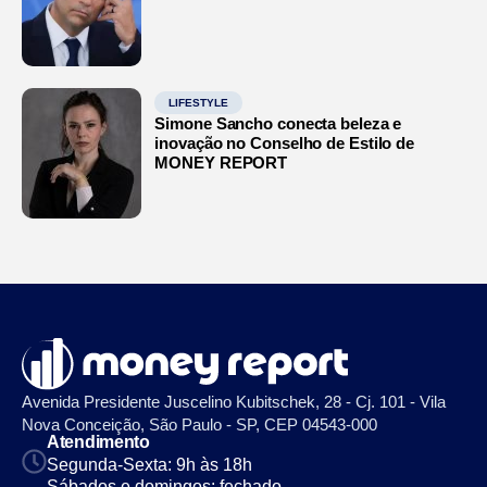
LIFESTYLE
Simone Sancho conecta beleza e
inovação no Conselho de Estilo de
MONEY REPORT
Avenida Presidente Juscelino Kubitschek, 28 - Cj. 101 - Vila
Nova Conceição, São Paulo - SP, CEP 04543-000
Atendimento
Segunda-Sexta: 9h às 18h
Sábados e domingos: fechado