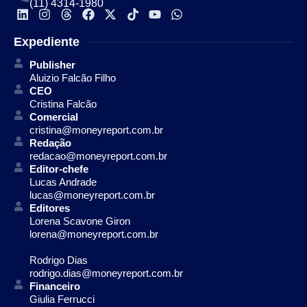
(11) 4314-1980
Expediente
Publisher
Aluizio Falcão Filho
CEO
Cristina Falcão
Comercial
cristina@moneyreport.com.br
Redação
redacao@moneyreport.com.br
Editor-chefe
Lucas Andrade
lucas@moneyreport.com.br
Editores
Lorena Scavone Giron
lorena@moneyreport.com.br
Rodrigo Dias
rodrigo.dias@moneyreport.com.br
Financeiro
Giulia Ferrucci