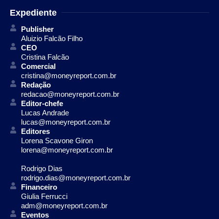
Expediente
Publisher
Aluizio Falcão Filho
CEO
Cristina Falcão
Comercial
cristina@moneyreport.com.br
Redação
redacao@moneyreport.com.br
Editor-chefe
Lucas Andrade
lucas@moneyreport.com.br
Editores
Lorena Scavone Giron
lorena@moneyreport.com.br
Rodrigo Dias
rodrigo.dias@moneyreport.com.br
Financeiro
Giulia Ferrucci
adm@moneyreport.com.br
Eventos