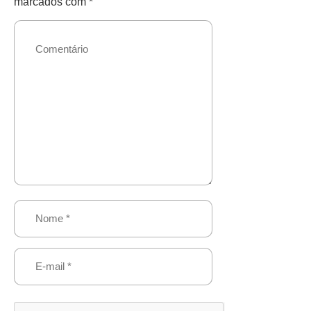
marcados com
*