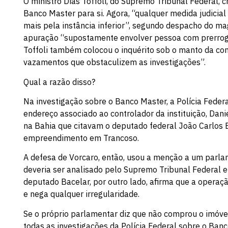
O ministro Dias Toffoli, do Supremo Tribunal Federal, 
Banco Master para si. Agora, “qualquer medida judicial
mais pela instância inferior”, segundo despacho do magi
apuração “supostamente envolver pessoa com prerrogat
Toffoli também colocou o inquérito sob o manto da conf
vazamentos que obstaculizem as investigações”.
Qual a razão disso?
Na investigação sobre o Banco Master, a Polícia Fed
endereço associado ao controlador da instituição, Dani
na Bahia que citavam o deputado federal João Carlos
empreendimento em Trancoso.
A defesa de Vorcaro, então, usou a menção a um parlam
deveria ser analisado pelo Supremo Tribunal Federal e 
deputado Bacelar, por outro lado, afirma que a operaç
e nega qualquer irregularidade.
Se o próprio parlamentar diz que não comprou o imóve
todas as investigações da Polícia Federal sobre o Ban