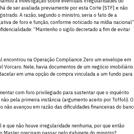
chamou a investigação sobre eventuais irregularidades do
 há de ser avaliada previamente por esta Corte [STF] e não
strado. A razão, segundo o ministro, seria o fato de a
iva de foro e função, conforme noticiado na mídia nacional”
idencialidade: “Mantenho o sigilo decretado a fim de evitar
eral encontrou na Operação Compliance Zero um envelope em
el Vorcaro. Nele, havia documentos de um negócio imobiliário
 Bacelar em uma opção de compra vinculada a um fundo para
entar com foro privilegiado para sustentar que o inquérito
não pela primeira instância (argumento aceito por Toffoli). O
ão não avançou em razão das dificuldades financeiras do banc
l e que não houve irregularidade nenhuma, por que então
co Master precisam passar pelo gabinete do ministro?