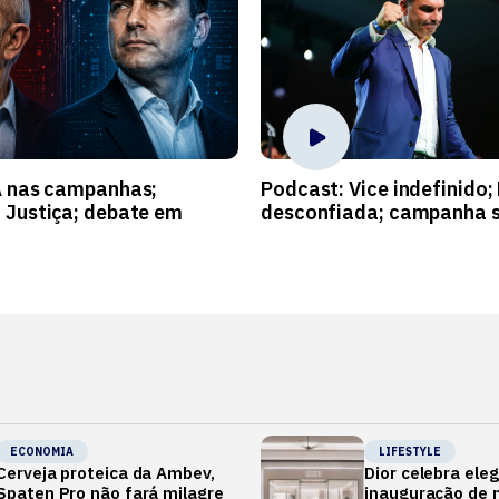
A nas campanhas;
Podcast: Vice indefinido;
 Justiça; debate em
desconfiada; campanha s
ECONOMIA
LIFESTYLE
Cerveja proteica da Ambev,
Dior celebra ele
Spaten Pro não fará milagre
inauguração de m