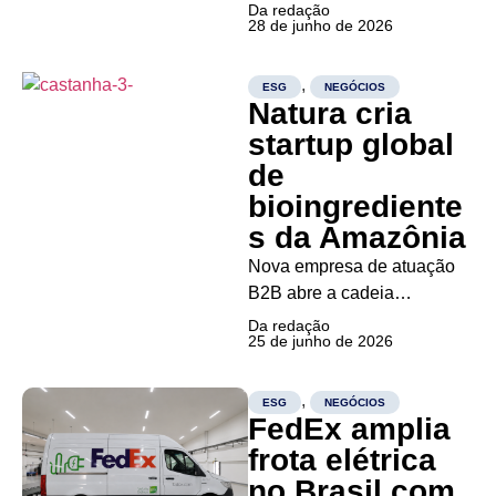
ambientais, sociais e de
Da redação
28 de junho de 2026
governança no mundo dos
negócios Re.green fecha
parceria de 20 anos com a
,
ESG
NEGÓCIOS
Natura cria
Novo Nordisk na Amazônia
A Re.green anunciou,
startup global
durante a Semana do Clima
de
de Londres, uma parceria
bioingrediente
de...
s da Amazônia
Nova empresa de atuação
B2B abre a cadeia
sustentável desenvolvida
Da redação
25 de junho de 2026
pela companhia para
atender indústrias como
alimentos, farmacêutica e
,
ESG
NEGÓCIOS
FedEx amplia
cosméticos, ampliando a
escala do modelo de
frota elétrica
sociobioeconomia A Natura
no Brasil com