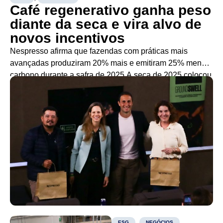
Café regenerativo ganha peso
diante da seca e vira alvo de
novos incentivos
Nespresso afirma que fazendas com práticas mais
avançadas produziram 20% mais e emitiram 25% menos
carbono durante a safra de 2025 A seca de 2025 colocou
à prova a capacidade de adaptação das lavouras de
café. Em um monitoramento realizado pela Nespresso
com mais de 240 propriedades, as fazendas
consideradas mais avançadas em agricultura
regenerativa […]
,
ESG
NEGÓCIOS