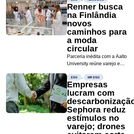
Renner busca
na Finlândia
novos
caminhos para
a moda
circular
Parceria inédita com a Aalto
University reúne varejo e
academia em pesquisas
,
com biomateriais,
ESG
MR ESG
Empresas
tecnologias têxteis e design
lucram com
de menor impacto A Lojas
descarbonizaçã
Renner S.A. firmou nesta
terça-feira (28) uma parceira
Sephora reduz
co a Aalto University, da
estímulos no
Finlândia, para desenvolver
varejo; drones
estudos...