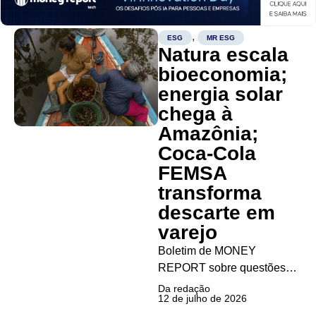
Vans Brasil recebeu, pelo
quarto ano consecutivo, o
,
ESG
MR ESG
selo Ouro do Programa
Natura escala
Brasileiro GHG Protocol,
bioeconomia;
voltado à mensuração e à
energia solar
divulgação...
chega à
Amazônia;
Coca-Cola
FEMSA
transforma
descarte em
varejo
Boletim de MONEY
REPORT sobre questões
ambientais, sociais e de
Da redação
12 de julho de 2026
governança no mundo dos