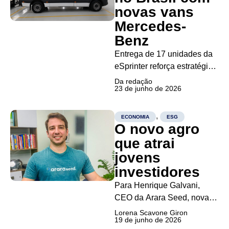
anunciou o lançamento da
novas vans
Natura Ingredientes, startup
Mercedes-
criada para comercializar
Benz
bioingredientes...
Entrega de 17 unidades da
eSprinter reforça estratégia
de descarbonização da
Da redação
23 de junho de 2026
logística urbana da
companhia A FedEx
ampliou sua frota elétrica no
,
ECONOMIA
ESG
O novo agro
Brasil com a incorporação
de 17 unidades da eSprinter
que atrai
Furgão Street 320, da
jovens
Mercedes-Benz Cars &
investidores
Vans Brasil....
Para Henrique Galvani,
CEO da Arara Seed, novas
gerações passaram a
Lorena Scavone Giron
19 de junho de 2026
enxergar o agro como um