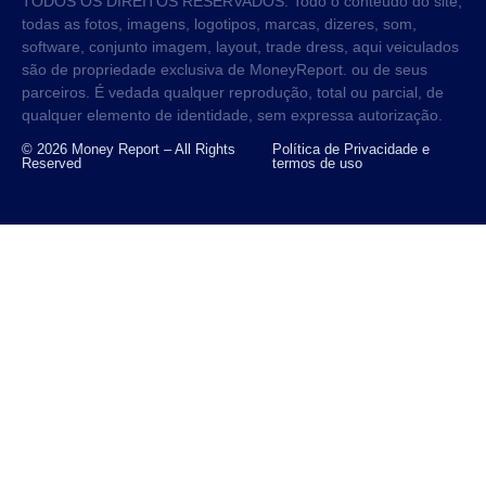
TODOS OS DIREITOS RESERVADOS. Todo o conteúdo do site,
todas as fotos, imagens, logotipos, marcas, dizeres, som,
software, conjunto imagem, layout, trade dress, aqui veiculados
são de propriedade exclusiva de MoneyReport. ou de seus
parceiros. É vedada qualquer reprodução, total ou parcial, de
qualquer elemento de identidade, sem expressa autorização.
© 2026 Money Report – All Rights
Política de Privacidade e
Reserved
termos de uso