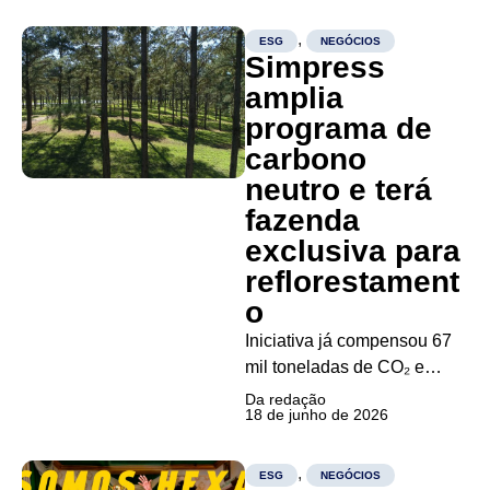
ecossistema que combina
inovação, sustentabilidade e
,
ESG
NEGÓCIOS
Simpress
economia real O
agronegócio brasileiro
amplia
começa a atrair um novo
programa de
perfil de investidor: mais
carbono
jovem, digitalizado e
neutro e terá
interessado...
fazenda
exclusiva para
reflorestament
o
Iniciativa já compensou 67
mil toneladas de CO₂ e
soma mais de 106 mil
Da redação
18 de junho de 2026
árvores plantadas em três
anos A Simpress anunciou
nesta quinta-feira (18) uma
,
ESG
NEGÓCIOS