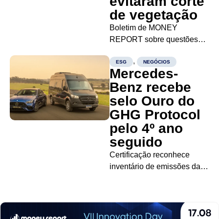
evitaram corte
de vegetação
Boletim de MONEY
REPORT sobre questões
ambientais, sociais e de
,
governança no mundo dos
ESG
NEGÓCIOS
Mercedes-
negócios Descarbonização
Benz recebe
dá retorno Empresas de
selo Ouro do
médio e grande porte
economizaram entre US$ 80
GHG Protocol
bilhões e US$ 94 bilhões
pelo 4º ano
com iniciativas de
seguido
descarbonização desde
Certificação reconhece
2024, segundo...
inventário de emissões da
operação brasileira e
práticas de rastreabilidade
adotadas pela empresa A
Mercedes-Benz Cars &