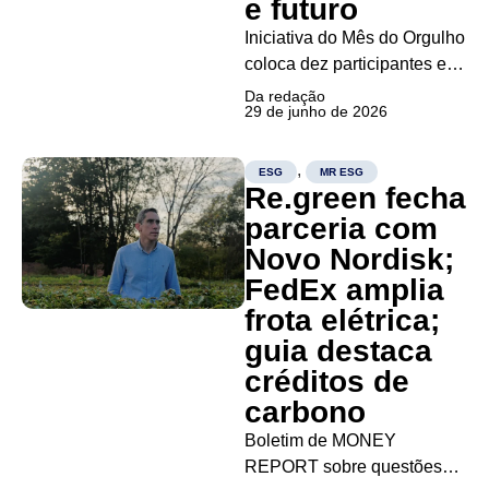
e futuro
Iniciativa do Mês do Orgulho
coloca dez participantes em
diálogo com executiva da
Da redação
29 de junho de 2026
companhia sobre inclusão,
escuta e diversidade A
Natura lançou, no Mês do
,
ESG
MR ESG
Re.green fecha
Orgulho, uma iniciativa de
escuta voltada a jovens
parceria com
LGBTQIAPN+. A ação reúne
Novo Nordisk;
dez participantes em...
FedEx amplia
frota elétrica;
guia destaca
créditos de
carbono
Boletim de MONEY
REPORT sobre questões