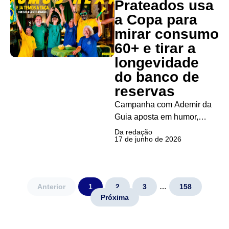
Prateados usa
nova etapa de seu programa
Carbon Neutral, criado para
a Copa para
compensar emissões de
mirar consumo
CO₂ associadas...
60+ e tirar a
longevidade
do banco de
reservas
Campanha com Ademir da
Guia aposta em humor,
ativações presenciais e
Da redação
17 de junho de 2026
representatividade para
conversar com público que
movimenta cerca de R$ 2
trilhões por ano no Brasil A
Anterior
1
2
3
…
158
Copa do Mundo virou ponto
Próxima
de partida para uma
campanha que quer...