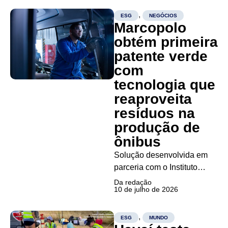
negócios Natura amplia
bioeconomia A Natura
,
ESG
NEGÓCIOS
Marcopolo
lançou a Natura
Ingredientes, startup criada
obtém primeira
em modelo de Corporate
patente verde
Venture Building para
com
comercializar
tecnologia que
bioingredientes da
reaproveita
Amazônia a outras
resíduos na
indústrias....
produção de
ônibus
Solução desenvolvida em
parceria com o Instituto
SENAI utiliza resíduos
Da redação
10 de julho de 2026
industriais e sílica da casca
de arroz, reduzindo
emissões e custos com
,
ESG
MUNDO