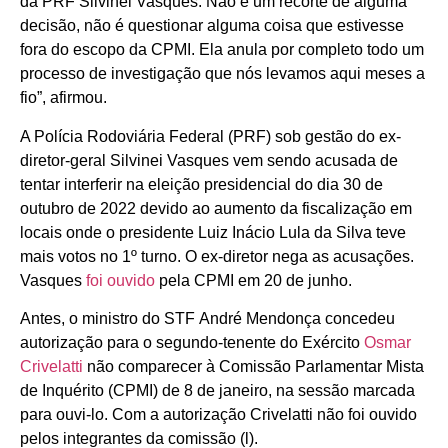
da PRF Silvinei Vasques. Não é um recorte de alguma
decisão, não é questionar alguma coisa que estivesse
fora do escopo da CPMI. Ela anula por completo todo um
processo de investigação que nós levamos aqui meses a
fio”, afirmou.
A Polícia Rodoviária Federal (PRF) sob gestão do ex-
diretor-geral Silvinei Vasques vem sendo acusada de
tentar interferir na eleição presidencial do dia 30 de
outubro de 2022 devido ao aumento da fiscalização em
locais onde o presidente Luiz Inácio Lula da Silva teve
mais votos no 1º turno. O ex-diretor nega as acusações.
Vasques
foi ouvido
pela CPMI em 20 de junho.
Antes, o ministro do STF André Mendonça concedeu
autorização para o segundo-tenente do Exército
Osmar
Crivelatti
não comparecer à Comissão Parlamentar Mista
de Inquérito (CPMI) de 8 de janeiro, na sessão marcada
para ouvi-lo. Com a autorização Crivelatti não foi ouvido
pelos integrantes da comissão (l).