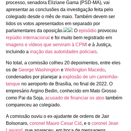
processo, senadora Eliziane Gama (PSD-MA), vai
apresentar as conclusões da investigação feita pelo
colegiado desde o mês de maio. Também devem ser
lidos os votos apresentados em separado por
parlamentares da oposição.
O
episódio
provocou
repúdio internacional
e foi muito bem registrado em
imagens e vídeos que serviram à CPMI
e à Justiça,
incluindo a
inação das autoridades policiais
.
No total, a comissão colheu 20 depoimentos, entre eles
os de
George Washington
e
Wellington Macedo
,
condenados por planejar a
explosão de um caminhão-
tanque
no aeroporto de Brasília, no final de 2022. O
empresário Argino Bedin, conhecido em Mato Grosso
como Pai da Soja,
acusado de financiar os atos
também
compareceu ao colegiado.
A comissão ouviu o ex-ajudante de ordens de Jair
Bolsonaro,
coronel Mauro Cesar Cid
, e o
coronel Jean
Lawand
, que apareceu, em troca de mensagens