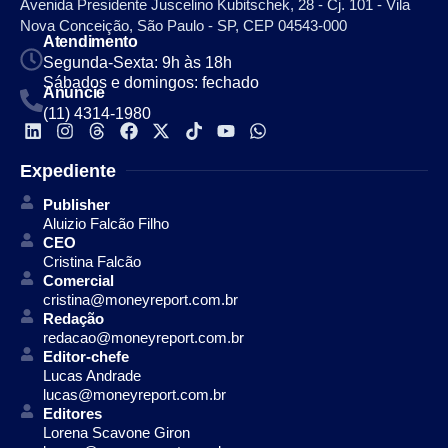
Avenida Presidente Juscelino Kubitschek, 28 - Cj. 101 - Vila
Nova Conceição, São Paulo - SP, CEP 04543-000
Atendimento
Segunda-Sexta: 9h às 18h
Sábados e domingos: fechado
Anuncie
(11) 4314-1980
Expediente
Publisher
Aluizio Falcão Filho
CEO
Cristina Falcão
Comercial
cristina@moneyreport.com.br
Redação
redacao@moneyreport.com.br
Editor-chefe
Lucas Andrade
lucas@moneyreport.com.br
Editores
Lorena Scavone Giron