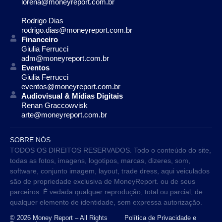
lorena@moneyreport.com.br
Rodrigo Dias
rodrigo.dias@moneyreport.com.br
Financeiro
Giulia Ferrucci
adm@moneyreport.com.br
Eventos
Giulia Ferrucci
eventos@moneyreport.com.br
Audiovisual & Mídias Digitais
Renan Graccowvisk
arte@moneyreport.com.br
SOBRE NÓS
TODOS OS DIREITOS RESERVADOS. Todo o conteúdo do site,
todas as fotos, imagens, logotipos, marcas, dizeres, som,
software, conjunto imagem, layout, trade dress, aqui veiculados
são de propriedade exclusiva de MoneyReport. ou de seus
parceiros. É vedada qualquer reprodução, total ou parcial, de
qualquer elemento de identidade, sem expressa autorização.
© 2026 Money Report – All Rights
Política de Privacidade e