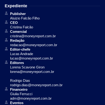
Expediente
Publisher
Aluizio Falcão Filho
CEO
Cristina Falcão
Comercial
cristina@moneyreport.com.br
Redação
redacao@moneyreport.com.br
Editor-chefe
Lucas Andrade
lucas@moneyreport.com.br
Editores
Lorena Scavone Giron
lorena@moneyreport.com.br
Rodrigo Dias
rodrigo.dias@moneyreport.com.br
Financeiro
Giulia Ferrucci
adm@moneyreport.com.br
Eventos