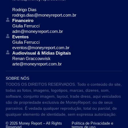
Rodrigo Dias
rodrigo.dias@moneyreport.com.br
Financeiro
Giulia Ferrucci
adm@moneyreport.com.br
Eventos
Giulia Ferrucci
eventos@moneyreport.com.br
Audiovisual & Mídias Digitais
Renan Graccowvisk
arte@moneyreport.com.br
SOBRE NÓS
TODOS OS DIREITOS RESERVADOS. Todo o conteúdo do site,
todas as fotos, imagens, logotipos, marcas, dizeres, som,
software, conjunto imagem, layout, trade dress, aqui veiculados
são de propriedade exclusiva de MoneyReport. ou de seus
parceiros. É vedada qualquer reprodução, total ou parcial, de
qualquer elemento de identidade, sem expressa autorização.
© 2026 Money Report – All Rights
Política de Privacidade e
Reserved
termos de uso