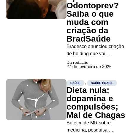
para perda moderada de
Odontoprev?
peso que muito tratamento
Saiba o que
e...
muda com
criação da
BradSaúde
Bradesco anunciou criação
de holding que vai
administrar todos os
Da redação
27 de fevereiro de 2026
negócios do banco no setor
de saúde Junto com o
anúncio da criação da
,
SAÚDE
SAÚDE BRASIL
Dieta nula;
BradSaúde pelo Bradesco,
a Odontoprev também soltou
dopamina e
fato relevante aos acionistas
compulsões;
sobre a reestruturação
Mal de Chagas
societária que...
Boletim de MR sobre
medicina, pesquisa,