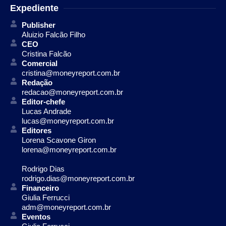
Expediente
Publisher
Aluizio Falcão Filho
CEO
Cristina Falcão
Comercial
cristina@moneyreport.com.br
Redação
redacao@moneyreport.com.br
Editor-chefe
Lucas Andrade
lucas@moneyreport.com.br
Editores
Lorena Scavone Giron
lorena@moneyreport.com.br
Rodrigo Dias
rodrigo.dias@moneyreport.com.br
Financeiro
Giulia Ferrucci
adm@moneyreport.com.br
Eventos