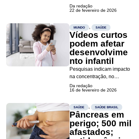
inovação, saúde mental,
Da redação
22 de fevereiro de 2026
negócios e políticas
públicas Jejum intermitente
ineficiente Uma revisão de
,
MUNDO
SAÚDE
Vídeos curtos
pesquisa aponta que a dieta
de jejum intermitente não é
podem afetar
mais eficaz para perda de
desenvolvime
peso do que as dietas
nto infantil
convencionais....
Pesquisas indicam impacto
na concentração, no
desempenho escolar e na
Da redação
16 de fevereiro de 2026
saúde emocional de
crianças expostas ao
consumo excessivo O
,
SAÚDE
SAÚDE BRASIL
Pâncreas em
consumo frequente de
vídeos curtos em celulares e
perigo; 500 mil
tablets pode prejudicar o
afastados;
desenvolvimento cognitivo e