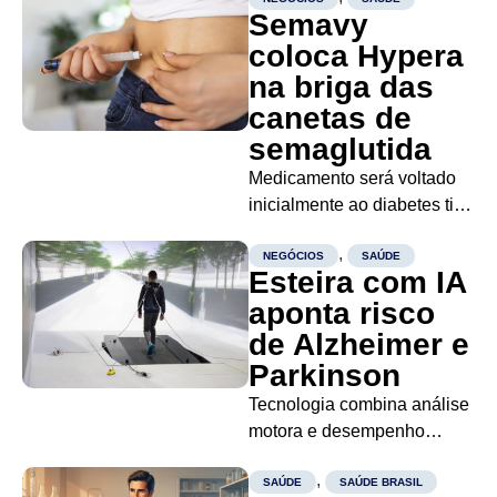
Semavy
coloca Hypera
na briga das
canetas de
semaglutida
Medicamento será voltado
inicialmente ao diabetes tipo
2 e ainda depende de
,
registro sanitário A Hypera
NEGÓCIOS
SAÚDE
Esteira com IA
Pharma se prepara para
aponta risco
entrar no mercado brasileiro
de Alzheimer e
de medicamentos à base de
semaglutida sintética. A
Parkinson
nova caneta injetável da
Tecnologia combina análise
companhia já tem nome...
motora e desempenho
cognitivo para identificar
,
alterações neurológicas
SAÚDE
SAÚDE BRASIL