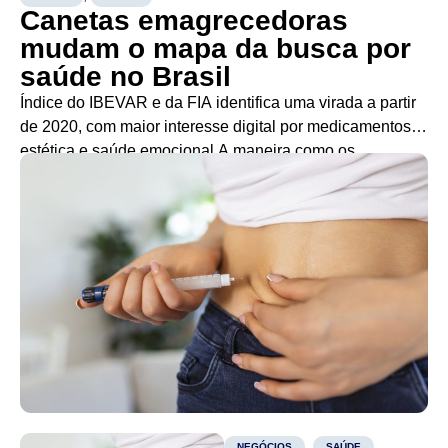
Canetas emagrecedoras
mudam o mapa da busca por
saúde no Brasil
Índice do IBEVAR e da FIA identifica uma virada a partir
de 2020, com maior interesse digital por medicamentos,
estética e saúde emocional A maneira como os
brasileiros procuram informações sobre saúde mudou
nas últimas duas décadas. Temas ligados a
medicamentos para emagrecimento, procedimentos
estéticos e saúde emocional passaram a superar
assuntos como academia, dietas […]
,
NEGÓCIOS
SAÚDE