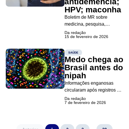
antidemência;
emocional de crianças,
HPV; maconha
segundo estudos
Boletim de MR sobre
conduzidos...
medicina, pesquisa,
inovação, saúde mental,
Da redação
15 de fevereiro de 2026
negócios e políticas
públicas Uso indevido de
canetas e o risco de
SAÚDE
Medo chega ao
pancreatite A Agência
Nacional de Vigilância
Brasil antes do
Sanitária (Anvisa) investiga
nipah
seis mortes suspeitas e mais
Informações enganosas
de 200 notificações de
circularam após registros da
pancreatite em...
doença viral na Índia; de
Da redação
7 de fevereiro de 2026
risco global baixo, inexistem
notificações na América
Latina Postagens
enganosas nas redes