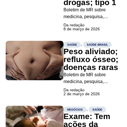
drogas; tipo 1
concentrado
Boletim de MR sobre
principalmente...
medicina, pesquisa,
inovação, saúde mental,
Da redação
8 de março de 2026
negócios e políticas
públicas Um novo plano
para curar o diabetes tipo 1
,
SAÚDE
SAÚDE BRASIL
Peso aliviado;
Pesquisadores da Medical
University of South Carolina
refluxo ósseo;
(Musc) anunciaram um
doenças raras
plano ousado para curar o
Boletim de MR sobre
diabetes tipo 1,...
medicina, pesquisa,
inovação, saúde mental,
Da redação
2 de março de 2026
negócios e políticas
públicas Novo comprimido
ajuda a perder até 8% do
,
NEGÓCIOS
SAÚDE
Exame: Tem
peso Uma dose diário de
GLP-1 pode ser mais eficaz
ações da