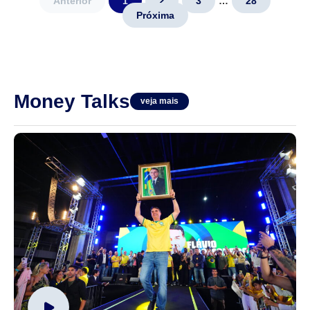
Anterior
1
2
3
…
28
sociais voltaram a gerar
Próxima
preocupação sobre o vírus
nipah ao afirmar que a
Organização Mundial da
Saúde...
Money Talks
veja mais