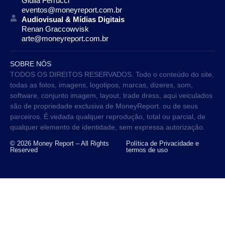
Giulia Ferrucci
eventos@moneyreport.com.br
Audiovisual & Mídias Digitais
Renan Graccowvisk
arte@moneyreport.com.br
SOBRE NÓS
TODOS OS DIREITOS RESERVADOS. Todo o conteúdo do site,
todas as fotos, imagens, logotipos, marcas, dizeres, som,
software, conjunto imagem, layout, trade dress, aqui veiculados
são de propriedade exclusiva de MoneyReport. ou de seus
parceiros. É vedada qualquer reprodução, total ou parcial, de
qualquer elemento de identidade, sem expressa autorização.
© 2026 Money Report – All Rights
Política de Privacidade e
Reserved
termos de uso