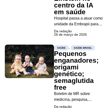
Batizado de Carispermex,...
centro da IA
em saúde
Hospital passa a atuar como
unidade da Embrapii para
desenvolver soluções
Da redação
26 de março de 2026
digitais e análise de dados
clínicos O Hospital Israelita
Albert Einstein foi
,
SAÚDE
SAÚDE BRASIL
Pequenos
credenciado como Unidade
da Empresa Brasileira de
enganadores;
Pesquisa e Inovação
origami
Industrial (Embrapii) na área
genético;
de Saúde Digital,...
semaglutida
free
Boletim de MR sobre
medicina, pesquisa,
inovação, saúde mental,
Da redação