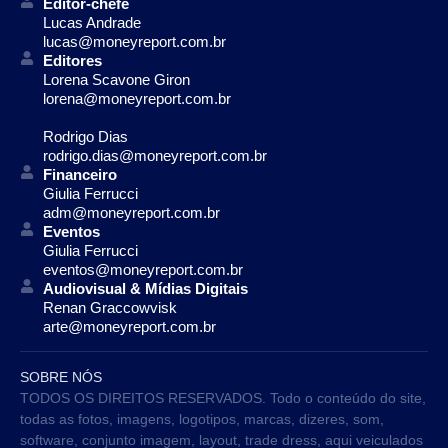
Editor-chefe
Lucas Andrade
lucas@moneyreport.com.br
Editores
Lorena Scavone Giron
lorena@moneyreport.com.br
Rodrigo Dias
rodrigo.dias@moneyreport.com.br
Financeiro
Giulia Ferrucci
adm@moneyreport.com.br
Eventos
Giulia Ferrucci
eventos@moneyreport.com.br
Audiovisual & Mídias Digitais
Renan Graccowvisk
arte@moneyreport.com.br
SOBRE NÓS
TODOS OS DIREITOS RESERVADOS. Todo o conteúdo do site,
todas as fotos, imagens, logotipos, marcas, dizeres, som,
software, conjunto imagem, layout, trade dress, aqui veiculados