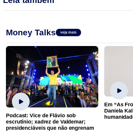
Leia também
Money Talks
veja mais
Em “As Fro
Daniela Kal
Podcast: Vice de Flávio sob
humanidad
escrutínio; xadrez de Valdemar;
presidenciáveis que não engrenam