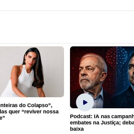
nteiras do Colapso”,
las quer “reviver nossa
Podcast: IA nas campan
e”
embates na Justiça; deb
baixa