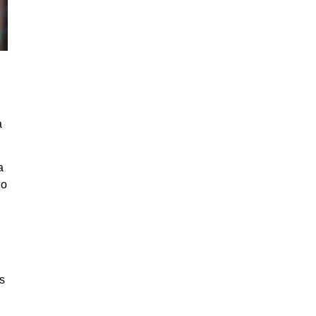
a
a
lo
s