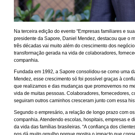
Na terceira edição do evento “Empresas familiares e s
presidente da Sapore, Daniel Mendez, destacou que o m
três décadas vai muito além do crescimento dos negócio
transformação gerada na vida de colaboradores, forneced
companhia.
Fundada em 1992, a Sapore consolidou-se como uma das
Mendez, esse crescimento só foi possível graças à confi
que realizamos e das mudanças que promovemos no merc
vida de muitas pessoas. Colaboradores, fornecedores,
seguiram outros caminhos cresceram junto com essa histó
Segundo o empresário, a relação de longo prazo com os 
companhia. Atendendo escolas, hospitais, empresas e d
da vida das famílias brasileiras. “A confiança dos client
nos dá muito orgulho porque mostra o impacto que cons