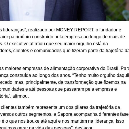
uas lideranças”, realizado por MONEY REPORT, o fundador e
aior patrimônio construído pela empresa ao longo de mais de
s. O executivo afirmou que seu maior orgulho está na
ores, clientes e comunidades que fizeram parte da trajetória d
 maiores empresas de alimentação corporativa do Brasil. Par
ança construída ao longo dos anos. “Tenho muito orgulho daqui
ado, mas, principalmente, da transformação que fizemos na
 comunidades e até pessoas que passaram pela empresa e
ria”, afirmou.
clientes também representa um dos pilares da trajetória da
iversos outros segmentos, a Sapore acompanha diferentes fase
es é o que nos trouxe até aqui e nos mantém na liderança. Isso
eguimos gerar na vida das pessoas”, destacou.