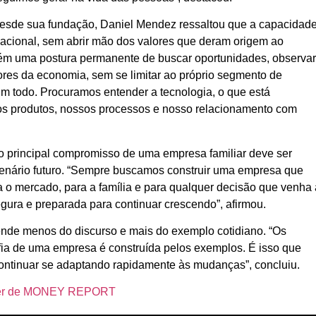
 desde sua fundação, Daniel Mendez ressaltou que a capacidad
zacional, sem abrir mão dos valores que deram origem ao
ém uma postura permanente de buscar oportunidades, observa
ores da economia, sem se limitar ao próprio segmento de
 todo. Procuramos entender a tecnologia, o que está
os produtos, nossos processos e nosso relacionamento com
o principal compromisso de uma empresa familiar deve ser
cenário futuro. “Sempre buscamos construir uma empresa que
a o mercado, para a família e para qualquer decisão que venha 
egura e preparada para continuar crescendo”, afirmou.
ende menos do discurso e mais do exemplo cotidiano. “Os
ofia de uma empresa é construída pelos exemplos. É isso que
ontinuar se adaptando rapidamente às mudanças”, concluiu.
etter de MONEY REPORT