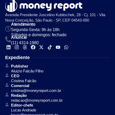
Avenida Presidente Juscelino Kubitschek, 28 - Cj. 101 - Vila
Nova Conceição, São Paulo - SP, CEP 04543-000
Atendimento
Segunda-Sexta: 9h às 18h
Sábados e domingos: fechado
Anuncie
(11) 4314-1980
Expediente
Publisher
Aluizio Falcão Filho
CEO
Cristina Falcão
Comercial
cristina@moneyreport.com.br
Redação
redacao@moneyreport.com.br
Editor-chefe
Lucas Andrade
lucas@moneyreport.com.br