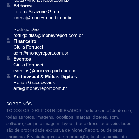
Editores
Lorena Scavone Giron
lorena@moneyreport.com.br
Rodrigo Dias
rodrigo.dias@moneyreport.com.br
Financeiro
Giulia Ferrucci
adm@moneyreport.com.br
Eventos
Giulia Ferrucci
eventos@moneyreport.com.br
Audiovisual & Mídias Digitais
Renan Graccowvisk
arte@moneyreport.com.br
SOBRE NÓS
TODOS OS DIREITOS RESERVADOS. Todo o conteúdo do site,
todas as fotos, imagens, logotipos, marcas, dizeres, som,
software, conjunto imagem, layout, trade dress, aqui veiculados
são de propriedade exclusiva de MoneyReport. ou de seus
parceiros. É vedada qualquer reprodução, total ou parcial, de