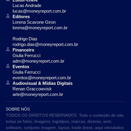
Lucas Andrade
lucas@moneyreport.com.br
Editores
Lorena Scavone Giron
lorena@moneyreport.com.br
Rodrigo Dias
rodrigo.dias@moneyreport.com.br
Financeiro
Giulia Ferrucci
adm@moneyreport.com.br
Eventos
Giulia Ferrucci
eventos@moneyreport.com.br
Audiovisual & Mídias Digitais
Renan Graccowvisk
arte@moneyreport.com.br
SOBRE NÓS
TODOS OS DIREITOS RESERVADOS. Todo o conteúdo do site,
todas as fotos, imagens, logotipos, marcas, dizeres, som,
software, conjunto imagem, layout, trade dress, aqui veiculados