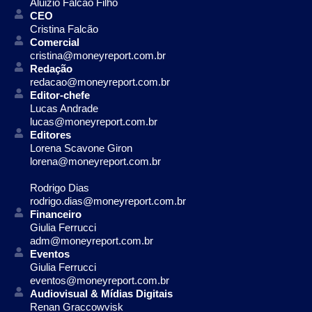
Aluizio Falcão Filho
CEO
Cristina Falcão
Comercial
cristina@moneyreport.com.br
Redação
redacao@moneyreport.com.br
Editor-chefe
Lucas Andrade
lucas@moneyreport.com.br
Editores
Lorena Scavone Giron
lorena@moneyreport.com.br
Rodrigo Dias
rodrigo.dias@moneyreport.com.br
Financeiro
Giulia Ferrucci
adm@moneyreport.com.br
Eventos
Giulia Ferrucci
eventos@moneyreport.com.br
Audiovisual & Mídias Digitais
Renan Graccowvisk