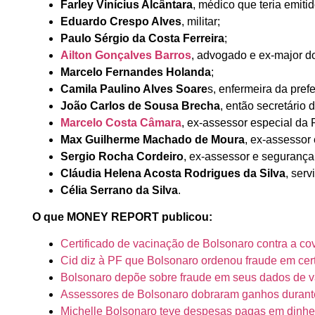
Farley Vinícius Alcântara
, médico que teria emitid
Eduardo Crespo Alves
, militar;
Paulo Sérgio da Costa Ferreira
;
Ailton Gonçalves Barros
, advogado e ex-major do
Marcelo Fernandes Holanda
;
Camila Paulino Alves Soare
s, enfermeira da pref
João Carlos de Sousa Brecha
, então secretário
Marcelo Costa Câmara
, ex-assessor especial da 
Max Guilherme Machado de Moura
, ex-assessor
Sergio Rocha Cordeiro
, ex-assessor e segurança
Cláudia Helena Acosta Rodrigues da Silva
, ser
Célia Serrano da Silva
.
O que MONEY REPORT publicou:
Certificado de vacinação de Bolsonaro contra a co
Cid diz à PF que Bolsonaro ordenou fraude em cer
Bolsonaro depõe sobre fraude em seus dados de 
Assessores de Bolsonaro dobraram ganhos duran
Michelle Bolsonaro teve despesas pagas em dinhei