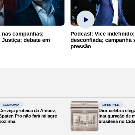
A nas campanhas;
Podcast: Vice indefinido;
 Justiça; debate em
desconfiada; campanha 
pressão
ECONOMIA
LIFESTYLE
Cerveja proteica da Ambev,
Dior celebra eleg
Spaten Pro não fará milagre
inauguração de m
sozinha
brasileira no Cid