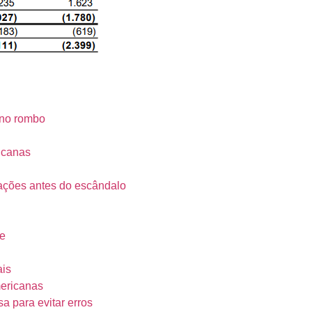
 no rombo
icanas
ações antes do escândalo
de
ais
mericanas
 para evitar erros