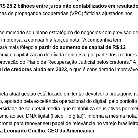
R$ 25,2 bilhões entre juros não contabilizados em resultad
bas de propaganda cooperadas (VPC) fictícias ajustados nos
 ao mercado seu plano estratégico de negócios com previsão d
À imprensa, a companhia lançou nota: “A companhia tem
ará mais fôlego a
partir do aumento de capital de R$ 12
ncia
e capitalização de dívida concursal por parte dos credores
rovação do Plano de Recuperação Judicial pelos credores.” A
al de credores ainda em 2023
, o que é considerado improváve
la atual gestão está focado em tentar devolver o protagonism
ico, apoiado pela excelência operacional do digital, pelo portfolio
sidade de seu retail media, que rentabiliza seus ativos por me
mo ao seu DNA figital (físico + digital)”, informa a mesma nota.
ronta para renovar seu papel de relevância no varejo brasileiro
ma
Leonardo Coelho, CEO da Americanas
.