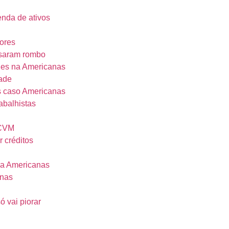
enda de ativos
ores
usaram rombo
udes na Americanas
ade
s caso Americanas
abalhistas
 CVM
 créditos
na Americanas
anas
 vai piorar