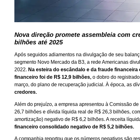
Nova direção promete assembleia com cre
bilhões até 2025
Após seguidos adiamentos na divulgação de seu balanç
segmento Novo Mercado da B3, a rede Americanas divulgo
2022.
Na esteira do escândalo e da fraude financeira
financeiro foi de R$ 12,9 bilhões,
o dobro do registrad
março, do plano de recuperação judicial. À época, as d
credores.
Além do prejuízo, a empresa apresentou à Comissão de 
26,7 bilhões e dívida líquida real de R$ 26,3 bilhões, co
amortização) negativo de R$ 6,2 bilhões. A receita líqui
financeiro consolidado negativo de R$ 5,2 bilhões.
A companhia reportou que os números negativos são re