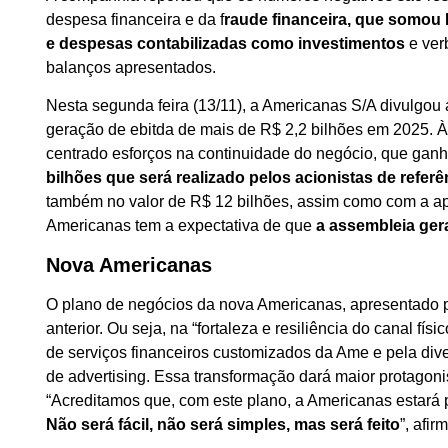
despesa financeira e da f
raude financeira, que somou 
e despesas contabilizadas como investimentos
e ver
balanços apresentados.
Nesta segunda feira (13/11), a Americanas S/A divulgou
geração de ebitda de mais de R$ 2,2 bilhões em 2025. 
centrado esforços na continuidade do negócio, que ganh
bilhões que será realizado pelos acionistas de referê
também no valor de R$ 12 bilhões, assim como com a ap
Americanas tem a expectativa de que
a assembleia ger
Nova Americanas
O plano de negócios da nova Americanas, apresentado pe
anterior. Ou seja, na “fortaleza e resiliência do canal fís
de serviços financeiros customizados da Ame e pela diver
de advertising. Essa transformação dará maior protagonis
“Acreditamos que, com este plano, a Americanas estará p
Não será fácil, não será simples, mas será feito
”, afir