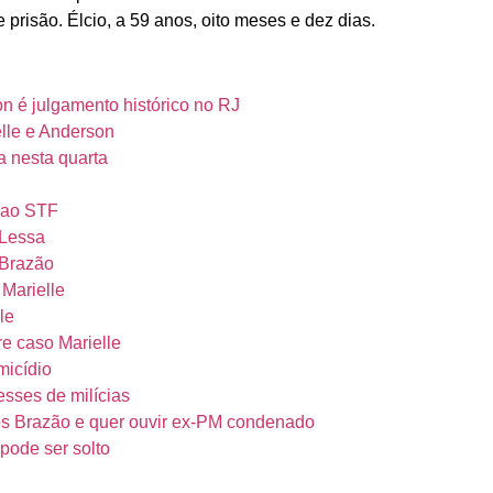
prisão. Élcio, a 59 anos, oito meses e dez dias.
 é julgamento histórico no RJ
elle e Anderson
a nesta quarta
 ao STF
 Lessa
 Brazão
Marielle
le
e caso Marielle
micídio
esses de milícias
os Brazão e quer ouvir ex-PM condenado
pode ser solto