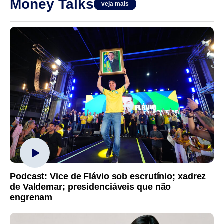
Money Talks
veja mais
Podcast: Vice de Flávio sob escrutínio; xadrez
de Valdemar; presidenciáveis que não
engrenam