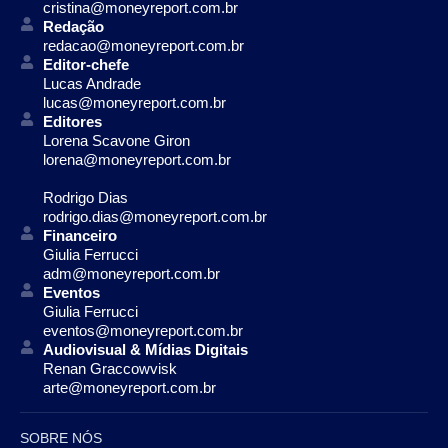
cristina@moneyreport.com.br
Redação
redacao@moneyreport.com.br
Editor-chefe
Lucas Andrade
lucas@moneyreport.com.br
Editores
Lorena Scavone Giron
lorena@moneyreport.com.br
Rodrigo Dias
rodrigo.dias@moneyreport.com.br
Financeiro
Giulia Ferrucci
adm@moneyreport.com.br
Eventos
Giulia Ferrucci
eventos@moneyreport.com.br
Audiovisual & Mídias Digitais
Renan Graccowvisk
arte@moneyreport.com.br
SOBRE NÓS