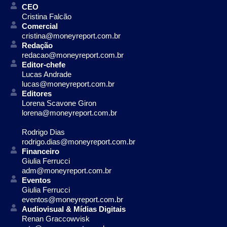
CEO
Cristina Falcão
Comercial
cristina@moneyreport.com.br
Redação
redacao@moneyreport.com.br
Editor-chefe
Lucas Andrade
lucas@moneyreport.com.br
Editores
Lorena Scavone Giron
lorena@moneyreport.com.br
Rodrigo Dias
rodrigo.dias@moneyreport.com.br
Financeiro
Giulia Ferrucci
adm@moneyreport.com.br
Eventos
Giulia Ferrucci
eventos@moneyreport.com.br
Audiovisual & Mídias Digitais
Renan Graccowvisk