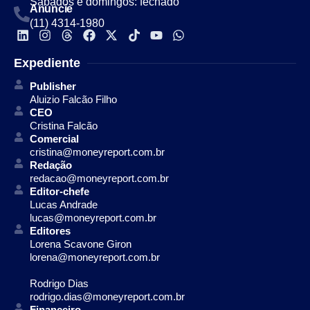
Sábados e domingos: fechado
Anuncie
(11) 4314-1980
Expediente
Publisher
Aluizio Falcão Filho
CEO
Cristina Falcão
Comercial
cristina@moneyreport.com.br
Redação
redacao@moneyreport.com.br
Editor-chefe
Lucas Andrade
lucas@moneyreport.com.br
Editores
Lorena Scavone Giron
lorena@moneyreport.com.br
Rodrigo Dias
rodrigo.dias@moneyreport.com.br
Financeiro