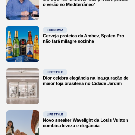
o verão no Mediterrâneo’
ECONOMIA
Cerveja proteica da Ambev, Spaten Pro
não fará milagre sozinha
LIFESTYLE
Dior celebra elegância na inauguração de
maior loja brasileira no Cidade Jardim
LIFESTYLE
Novo sneaker Wavelight da Louis Vuitton
combina leveza e elegância