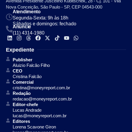
Avenida Presidente Juscelino Kubitschek, 28 - Cj. 101 - Vila
Nova Conceição, São Paulo - SP, CEP 04543-000
Atendimento
Segunda-Sexta: 9h às 18h
Sábados e domingos: fechado
Anuncie
(11) 4314-1980
Expediente
Publisher
Aluizio Falcão Filho
CEO
Cristina Falcão
Comercial
cristina@moneyreport.com.br
Redação
redacao@moneyreport.com.br
Editor-chefe
Lucas Andrade
lucas@moneyreport.com.br
Editores
Lorena Scavone Giron