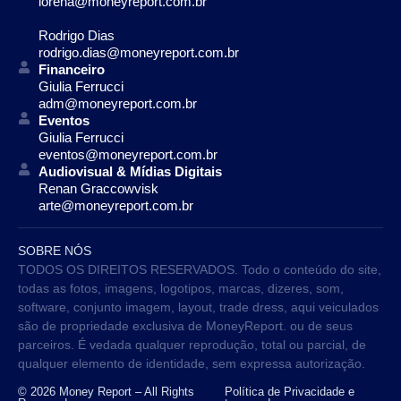
lorena@moneyreport.com.br
Rodrigo Dias
rodrigo.dias@moneyreport.com.br
Financeiro
Giulia Ferrucci
adm@moneyreport.com.br
Eventos
Giulia Ferrucci
eventos@moneyreport.com.br
Audiovisual & Mídias Digitais
Renan Graccowvisk
arte@moneyreport.com.br
SOBRE NÓS
TODOS OS DIREITOS RESERVADOS. Todo o conteúdo do site,
todas as fotos, imagens, logotipos, marcas, dizeres, som,
software, conjunto imagem, layout, trade dress, aqui veiculados
são de propriedade exclusiva de MoneyReport. ou de seus
parceiros. É vedada qualquer reprodução, total ou parcial, de
qualquer elemento de identidade, sem expressa autorização.
© 2026 Money Report – All Rights
Política de Privacidade e