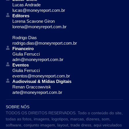
Lucas Andrade
lucas@moneyreport.com.br
Editores
Lorena Scavone Giron
lorena@moneyreport.com.br
Rodrigo Dias
rodrigo.dias@moneyreport.com.br
Financeiro
Giulia Ferrucci
adm@moneyreport.com.br
Eventos
Giulia Ferrucci
eventos@moneyreport.com.br
Audiovisual & Mídias Digitais
Renan Graccowvisk
arte@moneyreport.com.br
SOBRE NÓS
TODOS OS DIREITOS RESERVADOS. Todo o conteúdo do site,
todas as fotos, imagens, logotipos, marcas, dizeres, som,
software, conjunto imagem, layout, trade dress, aqui veiculados