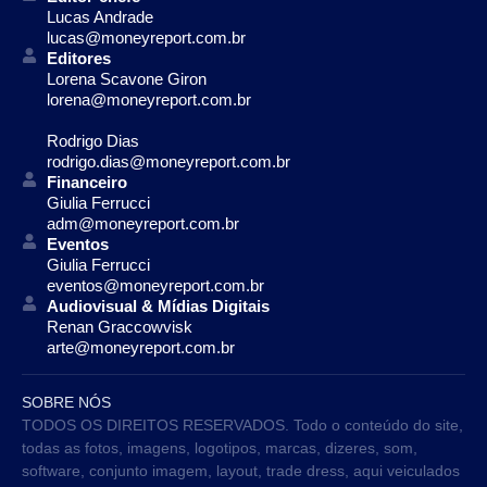
Lucas Andrade
lucas@moneyreport.com.br
Editores
Lorena Scavone Giron
lorena@moneyreport.com.br
Rodrigo Dias
rodrigo.dias@moneyreport.com.br
Financeiro
Giulia Ferrucci
adm@moneyreport.com.br
Eventos
Giulia Ferrucci
eventos@moneyreport.com.br
Audiovisual & Mídias Digitais
Renan Graccowvisk
arte@moneyreport.com.br
SOBRE NÓS
TODOS OS DIREITOS RESERVADOS. Todo o conteúdo do site,
todas as fotos, imagens, logotipos, marcas, dizeres, som,
software, conjunto imagem, layout, trade dress, aqui veiculados