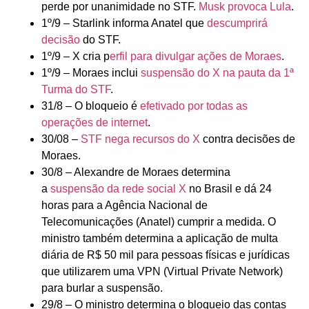
perde por unanimidade no STF.
Musk provoca Lula
.
1º/9 – Starlink informa Anatel que
descumprirá
decisão
do STF.
1º/9 – X cria p
erfil para divulgar ações de Moraes
.
1º/9 – Moraes inclui
suspensão do X na pauta da 1ª
Turma do STF
.
31/8 – O bloqueio é
efetivado por todas as
operações de internet
.
30/08 –
STF nega recursos do X
contra decisões de
Moraes.
30/8 – Alexandre de Moraes determina
a
suspensão da rede social X
no Brasil e dá 24
horas para a Agência Nacional de
Telecomunicações (Anatel) cumprir a medida. O
ministro também determina a aplicação de multa
diária de R$ 50 mil para pessoas físicas e jurídicas
que utilizarem uma VPN (Virtual Private Network)
para burlar a suspensão.
29/8 – O ministro determina o bloqueio das contas