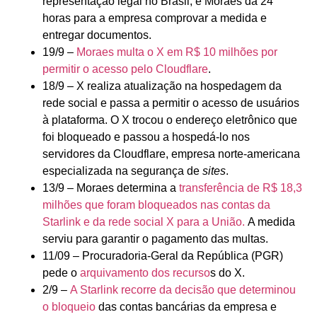
representação legal no Brasil, e Moraes dá 24
horas para a empresa comprovar a medida e
entregar documentos.
19/9 –
Moraes multa o X em R$ 10 milhões por
permitir o acesso pelo Cloudflare
.
18/9 – X realiza atualização na hospedagem da
rede social e passa a permitir o acesso de usuários
à plataforma. O X trocou o endereço eletrônico que
foi bloqueado e passou a hospedá-lo nos
servidores da Cloudflare, empresa norte-americana
especializada na segurança de
sites
.
13/9 – Moraes determina a
transferência de R$ 18,3
milhões que foram bloqueados nas contas da
Starlink e da rede social X para a União.
A medida
serviu para garantir o pagamento das multas.
11/09 – Procuradoria-Geral da República (PGR)
pede o
arquivamento dos recurso
s do X.
2/9 –
A Starlink recorre da decisão que determinou
o bloqueio
das contas bancárias da empresa e