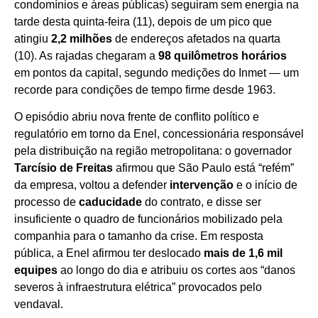
condomínios e áreas públicas) seguiram sem energia na
tarde desta quinta-feira (11), depois de um pico que
atingiu
2,2 milhões
de endereços afetados na quarta
(10). As rajadas chegaram a
98 quilômetros horários
em pontos da capital, segundo medições do Inmet — um
recorde para condições de tempo firme desde 1963.
O episódio abriu nova frente de conflito político e
regulatório em torno da Enel, concessionária responsável
pela distribuição na região metropolitana: o governador
Tarcísio de Freitas
afirmou que São Paulo está “refém”
da empresa, voltou a defender
intervenção
e o início de
processo de
caducidade
do contrato, e disse ser
insuficiente o quadro de funcionários mobilizado pela
companhia para o tamanho da crise. Em resposta
pública, a Enel afirmou ter deslocado
mais de 1,6 mil
equipes
ao longo do dia e atribuiu os cortes aos “danos
severos à infraestrutura elétrica” provocados pelo
vendaval.