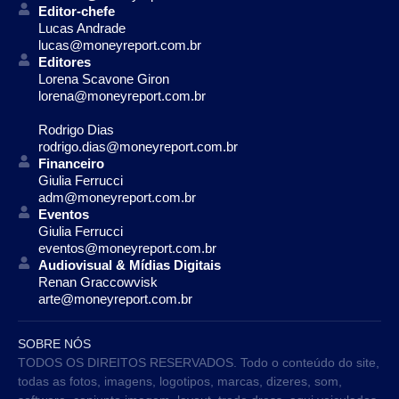
Editor-chefe
Lucas Andrade
lucas@moneyreport.com.br
Editores
Lorena Scavone Giron
lorena@moneyreport.com.br
Rodrigo Dias
rodrigo.dias@moneyreport.com.br
Financeiro
Giulia Ferrucci
adm@moneyreport.com.br
Eventos
Giulia Ferrucci
eventos@moneyreport.com.br
Audiovisual & Mídias Digitais
Renan Graccowvisk
arte@moneyreport.com.br
SOBRE NÓS
TODOS OS DIREITOS RESERVADOS. Todo o conteúdo do site,
todas as fotos, imagens, logotipos, marcas, dizeres, som,