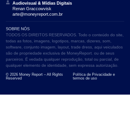
Audiovisual & Mídias Digitais
Renan Graccowvisk
arte@moneyreport.com.br
SOBRE NÓS
TODOS OS DIREITOS RESERVADOS. Todo o conteúdo do site,
todas as fotos, imagens, logotipos, marcas, dizeres, som,
software, conjunto imagem, layout, trade dress, aqui veiculados
são de propriedade exclusiva de MoneyReport. ou de seus
parceiros. É vedada qualquer reprodução, total ou parcial, de
qualquer elemento de identidade, sem expressa autorização.
© 2026 Money Report – All Rights
Política de Privacidade e
Reserved
termos de uso