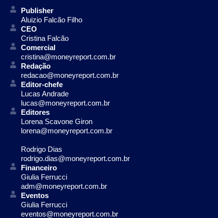
Publisher
Aluizio Falcão Filho
CEO
Cristina Falcão
Comercial
cristina@moneyreport.com.br
Redação
redacao@moneyreport.com.br
Editor-chefe
Lucas Andrade
lucas@moneyreport.com.br
Editores
Lorena Scavone Giron
lorena@moneyreport.com.br
Rodrigo Dias
rodrigo.dias@moneyreport.com.br
Financeiro
Giulia Ferrucci
adm@moneyreport.com.br
Eventos
Giulia Ferrucci
eventos@moneyreport.com.br