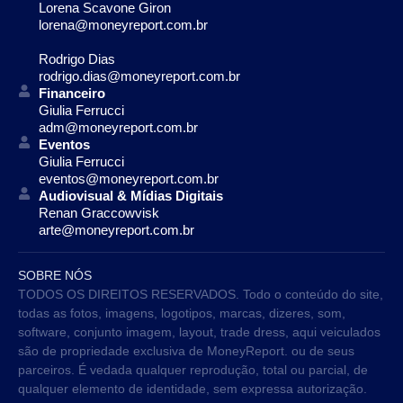
Lorena Scavone Giron
lorena@moneyreport.com.br
Rodrigo Dias
rodrigo.dias@moneyreport.com.br
Financeiro
Giulia Ferrucci
adm@moneyreport.com.br
Eventos
Giulia Ferrucci
eventos@moneyreport.com.br
Audiovisual & Mídias Digitais
Renan Graccowvisk
arte@moneyreport.com.br
SOBRE NÓS
TODOS OS DIREITOS RESERVADOS. Todo o conteúdo do site,
todas as fotos, imagens, logotipos, marcas, dizeres, som,
software, conjunto imagem, layout, trade dress, aqui veiculados
são de propriedade exclusiva de MoneyReport. ou de seus
parceiros. É vedada qualquer reprodução, total ou parcial, de
qualquer elemento de identidade, sem expressa autorização.