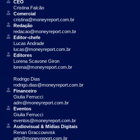
CEO
Cristina Falcão
Comercial
cristina@moneyreport.com.br
Redação
redacao@moneyreport.com.br
Editor-chefe
Lucas Andrade
lucas@moneyreport.com.br
Editores
Lorena Scavone Giron
lorena@moneyreport.com.br
Rodrigo Dias
rodrigo.dias@moneyreport.com.br
Financeiro
Giulia Ferrucci
adm@moneyreport.com.br
Eventos
Giulia Ferrucci
eventos@moneyreport.com.br
Audiovisual & Mídias Digitais
Renan Graccowvisk
arte@moneyreport.com.br