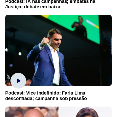
Podcast: IA nas campanhas; embates na
Justiça; debate em baixa
Podcast: Vice indefinido; Faria Lima
desconfiada; campanha sob pressão