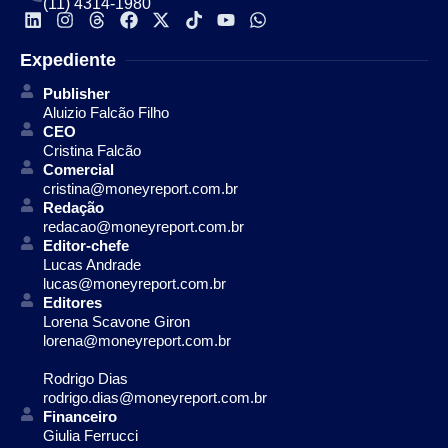
(11) 4314-1980
Expediente
Publisher
Aluizio Falcão Filho
CEO
Cristina Falcão
Comercial
cristina@moneyreport.com.br
Redação
redacao@moneyreport.com.br
Editor-chefe
Lucas Andrade
lucas@moneyreport.com.br
Editores
Lorena Scavone Giron
lorena@moneyreport.com.br
Rodrigo Dias
rodrigo.dias@moneyreport.com.br
Financeiro
Giulia Ferrucci