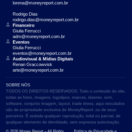
lorena@moneyreport.com.br
Rodrigo Dias
rodrigo.dias@moneyreport.com.br
Financeiro
Giulia Ferrucci
adm@moneyreport.com.br
Eventos
Giulia Ferrucci
eventos@moneyreport.com.br
Audiovisual & Mídias Digitais
Renan Graccowvisk
arte@moneyreport.com.br
SOBRE NÓS
TODOS OS DIREITOS RESERVADOS. Todo o conteúdo do site,
todas as fotos, imagens, logotipos, marcas, dizeres, som,
software, conjunto imagem, layout, trade dress, aqui veiculados
são de propriedade exclusiva de MoneyReport. ou de seus
parceiros. É vedada qualquer reprodução, total ou parcial, de
qualquer elemento de identidade, sem expressa autorização.
© 2026 Money Report – All Rights
Política de Privacidade e