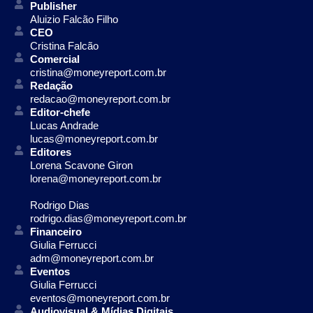
Publisher
Aluizio Falcão Filho
CEO
Cristina Falcão
Comercial
cristina@moneyreport.com.br
Redação
redacao@moneyreport.com.br
Editor-chefe
Lucas Andrade
lucas@moneyreport.com.br
Editores
Lorena Scavone Giron
lorena@moneyreport.com.br
Rodrigo Dias
rodrigo.dias@moneyreport.com.br
Financeiro
Giulia Ferrucci
adm@moneyreport.com.br
Eventos
Giulia Ferrucci
eventos@moneyreport.com.br
Audiovisual & Mídias Digitais