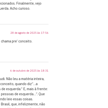
ncionados. Finalmente, vejo
erda. Acho curioso.
28 de agosto de 2025 às 17:56
se chama pre’ conceito.
6 de outubro de 2025 às 18:31
i. Não leu a matéria inteira,
econceito, quando diz”…a
de esquerda.” E, mais à frente:
e pessoas de esquerda…”. Que
ndo leio essas coisas.
 Brasil, que, infelizmente, não