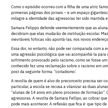
Como o episódio ocorreu com a filha de uma atriz fam
primeiras páginas dos jornais – e um espaço gigantesco
milagre a identidade das agressoras ter sido mantida 
Samara Felippo defende veementemente que as alunas 
decidiram que elas mudarão de instituição escolar. Ma
inevitáveis fofocas vão apontá-las, nos novos endereç
Essa dor, no entanto, não pode ser comparada com a ex
uma agressão psicológica que vai acompanhá-la para o 
sofrimento provocado pelo racismo, como se fosse um 
conhecido fez uma reclamação sobre o racismo em u
post da seguinte forma: “coitadismo’.
A revolta de quem é alvo do preconceito precisa ser 
particular, a escola se recusa a vilanizar as duas alun
“alunas de 14 anos em pleno processo de formação”. Ou
agressoras. A revolta de Samara Fellipo, ao cobrar que
pode mais acontecer. A reflexão que fica é: que tipo de