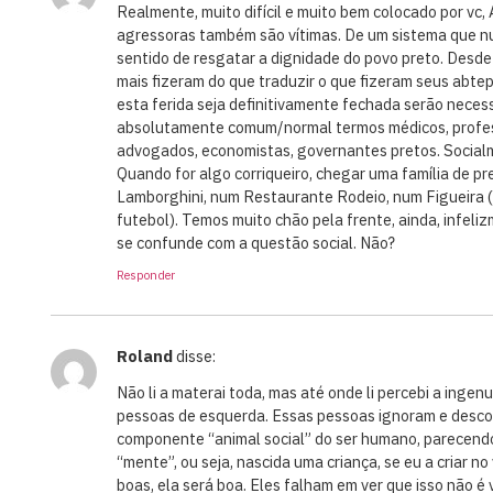
Realmente, muito difícil e muito bem colocado por vc, 
agressoras também são vítimas. De um sistema que nu
sentido de resgatar a dignidade do povo preto. Desde
mais fizeram do que traduzir o que fizeram seus abt
esta ferida seja definitivamente fechada serão neces
absolutamente comum/normal termos médicos, profes
advogados, economistas, governantes pretos. Social
Quando for algo corriqueiro, chegar uma família de p
Lamborghini, num Restaurante Rodeio, num Figueira (e
futebol). Temos muito chão pela frente, ainda, infeli
se confunde com a questão social. Não?
Responder
Roland
disse:
Não li a materai toda, mas até onde li percebi a inge
pessoas de esquerda. Essas pessoas ignoram e desc
componente “animal social” do ser humano, parecend
“mente”, ou seja, nascida uma criança, se eu a criar n
boas, ela será boa. Eles falham em ver que isso não é