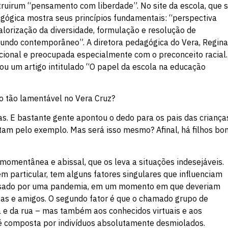
struirum “pensamento com liberdade”. No site da escola, que 
agógica mostra seus princípios fundamentais: “perspectiva
alorização da diversidade, formulação e resolução de
mundo contemporâneo”. A diretora pedagógica do Vera, Regin
cional e preocupada especialmente com o preconceito racial.
u um artigo intitulado “O papel da escola na educação
o tão lamentável no Vera Cruz?
as. E bastante gente apontou o dedo para os pais das criança
tam pelo exemplo. Mas será isso mesmo? Afinal, há filhos bo
momentânea e abissal, que os leva a situações indesejáveis.
m particular, tem alguns fatores singulares que influenciam
assado por uma pandemia, em um momento em que deveriam
gas e amigos. O segundo fator é que o chamado grupo de
la e da rua – mas também aos conhecidos virtuais e aos
s é composta por indivíduos absolutamente desmiolados.