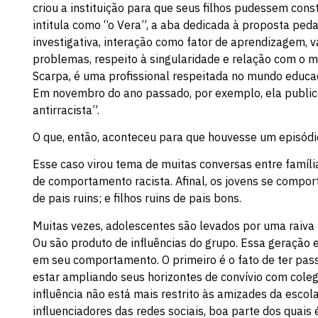
criou a instituição para que seus filhos pudessem con
intitula como “o Vera”, a aba dedicada à proposta ped
investigativa, interação como fator de aprendizagem, v
problemas, respeito à singularidade e relação com o 
Scarpa, é uma profissional respeitada no mundo educa
Em novembro do ano passado, por exemplo, ela publico
antirracista”.
O que, então, aconteceu para que houvesse um episódi
Esse caso virou tema de muitas conversas entre famíli
de comportamento racista. Afinal, os jovens se compor
de pais ruins; e filhos ruins de pais bons.
Muitas vezes, adolescentes são levados por uma raiva 
Ou são produto de influências do grupo. Essa geração e
em seu comportamento. O primeiro é o fato de ter p
estar ampliando seus horizontes de convívio com cole
influência não está mais restrito às amizades da esco
influenciadores das redes sociais, boa parte dos quai