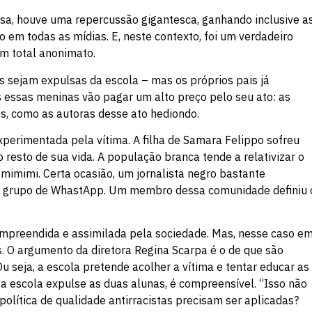
osa, houve uma repercussão gigantesca, ganhando inclusive a
 em todas as mídias. E, neste contexto, foi um verdadeiro
em total anonimato.
sejam expulsas da escola – mas os próprios pais já
s essas meninas vão pagar um alto preço pelo seu ato: as
os, como as autoras desse ato hediondo.
perimentada pela vítima. A filha de Samara Felippo sofreu
resto de sua vida. A população branca tende a relativizar o
mimimi. Certa ocasião, um jornalista negro bastante
m grupo de WhastApp. Um membro dessa comunidade definiu 
compreendida e assimilada pela sociedade. Mas, nesse caso e
as. O argumento da diretora Regina Scarpa é o de que são
 seja, a escola pretende acolher a vítima e tentar educar as
 a escola expulse as duas alunas, é compreensível. “Isso não
 política de qualidade antirracistas precisam ser aplicadas?