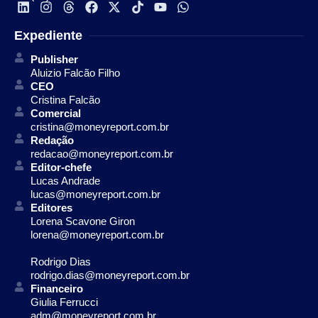
Expediente
Publisher
Aluizio Falcão Filho
CEO
Cristina Falcão
Comercial
cristina@moneyreport.com.br
Redação
redacao@moneyreport.com.br
Editor-chefe
Lucas Andrade
lucas@moneyreport.com.br
Editores
Lorena Scavone Giron
lorena@moneyreport.com.br
Rodrigo Dias
rodrigo.dias@moneyreport.com.br
Financeiro
Giulia Ferrucci
adm@moneyreport.com.br