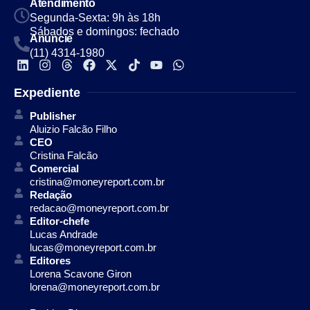
Atendimento
Segunda-Sexta: 9h às 18h
Sábados e domingos: fechado
Anuncie
(11) 4314-1980
Expediente
Publisher
Aluizio Falcão Filho
CEO
Cristina Falcão
Comercial
cristina@moneyreport.com.br
Redação
redacao@moneyreport.com.br
Editor-chefe
Lucas Andrade
lucas@moneyreport.com.br
Editores
Lorena Scavone Giron
lorena@moneyreport.com.br