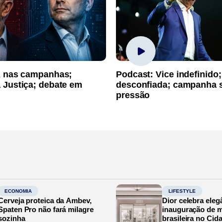
A nas campanhas;
Podcast: Vice indefinido;
 Justiça; debate em
desconfiada; campanha 
pressão
ECONOMIA
LIFESTYLE
Cerveja proteica da Ambev,
Dior celebra eleg
Spaten Pro não fará milagre
inauguração de m
sozinha
brasileira no Cid