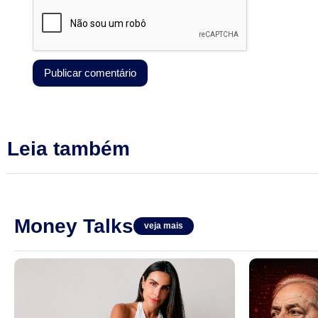
Leia também
Money Talks
veja mais