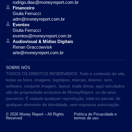
rodrigo.dias@moneyreport.com.br
Financeiro
Giulia Ferrucci
adm@moneyreport.com.br
Eventos
Giulia Ferrucci
eventos@moneyreport.com.br
Audiovisual & Mídias Digitais
Renan Graccowvisk
arte@moneyreport.com.br
SOBRE NÓS
TODOS OS DIREITOS RESERVADOS. Todo o conteúdo do site,
todas as fotos, imagens, logotipos, marcas, dizeres, som,
software, conjunto imagem, layout, trade dress, aqui veiculados
são de propriedade exclusiva de MoneyReport. ou de seus
parceiros. É vedada qualquer reprodução, total ou parcial, de
qualquer elemento de identidade, sem expressa autorização.
© 2026 Money Report – All Rights
Política de Privacidade e
Reserved
termos de uso