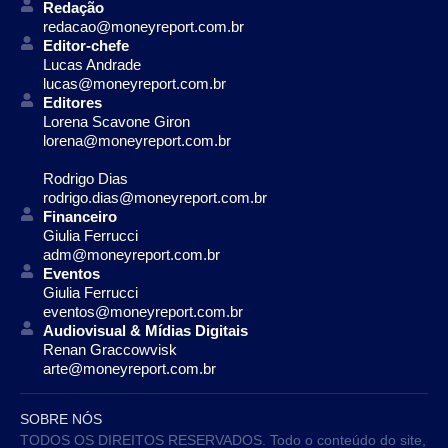
Redação
redacao@moneyreport.com.br
Editor-chefe
Lucas Andrade
lucas@moneyreport.com.br
Editores
Lorena Scavone Giron
lorena@moneyreport.com.br
Rodrigo Dias
rodrigo.dias@moneyreport.com.br
Financeiro
Giulia Ferrucci
adm@moneyreport.com.br
Eventos
Giulia Ferrucci
eventos@moneyreport.com.br
Audiovisual & Mídias Digitais
Renan Graccowvisk
arte@moneyreport.com.br
SOBRE NÓS
TODOS OS DIREITOS RESERVADOS. Todo o conteúdo do site,