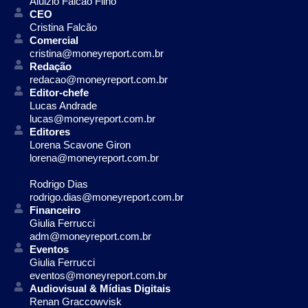
Aluizio Falcão Filho
CEO
Cristina Falcão
Comercial
cristina@moneyreport.com.br
Redação
redacao@moneyreport.com.br
Editor-chefe
Lucas Andrade
lucas@moneyreport.com.br
Editores
Lorena Scavone Giron
lorena@moneyreport.com.br
Rodrigo Dias
rodrigo.dias@moneyreport.com.br
Financeiro
Giulia Ferrucci
adm@moneyreport.com.br
Eventos
Giulia Ferrucci
eventos@moneyreport.com.br
Audiovisual & Mídias Digitais
Renan Graccowvisk