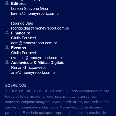
Editores
Lorena Scavone Giron
lorena@moneyreport.com.br
Rodrigo Dias
rodrigo.dias@moneyreport.com.br
Financeiro
Giulia Ferrucci
adm@moneyreport.com.br
Eventos
Giulia Ferrucci
eventos@moneyreport.com.br
Audiovisual & Mídias Digitais
Renan Graccowvisk
arte@moneyreport.com.br
SOBRE NÓS
TODOS OS DIREITOS RESERVADOS. Todo o conteúdo do site,
todas as fotos, imagens, logotipos, marcas, dizeres, som,
software, conjunto imagem, layout, trade dress, aqui veiculados
são de propriedade exclusiva de MoneyReport. ou de seus
parceiros. É vedada qualquer reprodução, total ou parcial, de