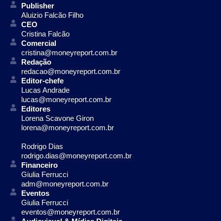
Publisher
Aluizio Falcão Filho
CEO
Cristina Falcão
Comercial
cristina@moneyreport.com.br
Redação
redacao@moneyreport.com.br
Editor-chefe
Lucas Andrade
lucas@moneyreport.com.br
Editores
Lorena Scavone Giron
lorena@moneyreport.com.br
Rodrigo Dias
rodrigo.dias@moneyreport.com.br
Financeiro
Giulia Ferrucci
adm@moneyreport.com.br
Eventos
Giulia Ferrucci
eventos@moneyreport.com.br