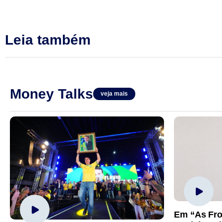
Leia também
Money Talks
veja mais
Em “As Fro