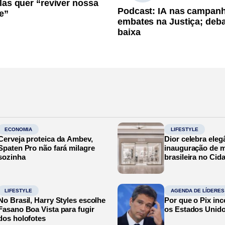
las quer “reviver nossa
Podcast: IA nas campan
e”
embates na Justiça; deb
baixa
ECONOMIA
LIFESTYLE
Cerveja proteica da Ambev,
Dior celebra eleg
Spaten Pro não fará milagre
inauguração de m
sozinha
brasileira no Cid
LIFESTYLE
AGENDA DE LÍDERES
No Brasil, Harry Styles escolhe
Por que o Pix in
Fasano Boa Vista para fugir
os Estados Unid
dos holofotes