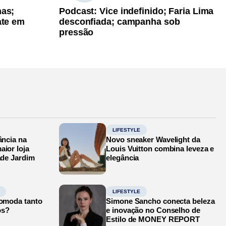
has;
Podcast: Vice indefinido; Faria Lima
ate em
desconfiada; campanha sob
pressão
LIFESTYLE
ância na
Novo sneaker Wavelight da
aior loja
Louis Vuitton combina leveza e
ade Jardim
elegância
LIFESTYLE
comoda tanto
Simone Sancho conecta beleza
os?
e inovação no Conselho de
Estilo de MONEY REPORT