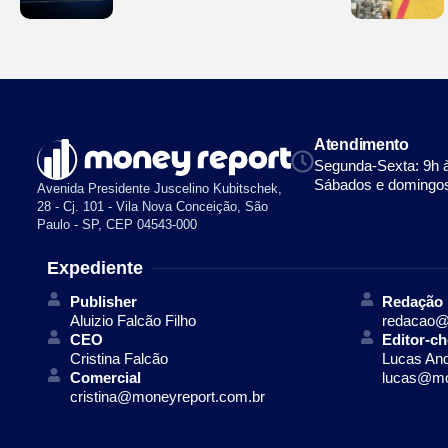
Legend
Atendimento
Segunda-Sexta: 9h 
Sábados e domingos
Avenida Presidente Juscelino Kubitschek,
28 - Cj. 101 - Vila Nova Conceição, São
Paulo - SP, CEP 04543-000
Expediente
Publisher
Redação
Aluizio Falcão Filho
redacao@
CEO
Editor-ch
Cristina Falcão
Lucas An
Comercial
lucas@mo
cristina@moneyreport.com.br