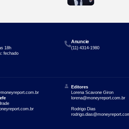
Anuncie
às 18h
(11) 4314-1980
: fechado
Editores
moneyreport.com.br
Lorena Scavone Giron
efe
lorena@moneyreport.com.br
drade
neyreport.com.br
Rodrigo Dias
rodrigo.dias@moneyreport.co