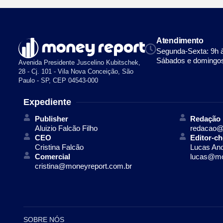
Atendimento
Segunda-Sexta: 9h 
Sábados e domingos
Avenida Presidente Juscelino Kubitschek,
28 - Cj. 101 - Vila Nova Conceição, São
Paulo - SP, CEP 04543-000
Expediente
Publisher
Redação
Aluizio Falcão Filho
redacao@
CEO
Editor-ch
Cristina Falcão
Lucas An
Comercial
lucas@mo
cristina@moneyreport.com.br
SOBRE NÓS