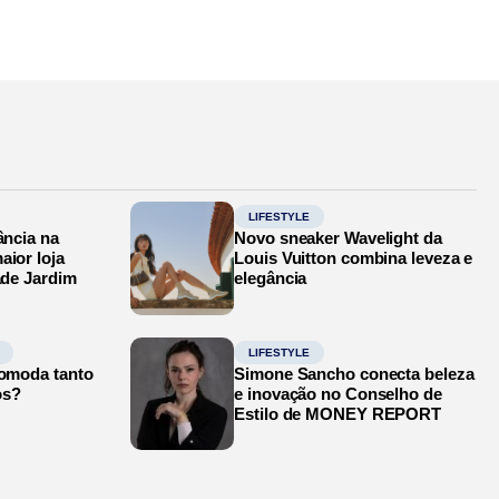
LIFESTYLE
ância na
Novo sneaker Wavelight da
aior loja
Louis Vuitton combina leveza e
ade Jardim
elegância
LIFESTYLE
comoda tanto
Simone Sancho conecta beleza
os?
e inovação no Conselho de
Estilo de MONEY REPORT