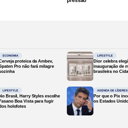
pressão
ECONOMIA
LIFESTYLE
Cerveja proteica da Ambev,
Dior celebra eleg
Spaten Pro não fará milagre
inauguração de m
sozinha
brasileira no Cid
LIFESTYLE
AGENDA DE LÍDERES
No Brasil, Harry Styles escolhe
Por que o Pix in
Fasano Boa Vista para fugir
os Estados Unid
dos holofotes