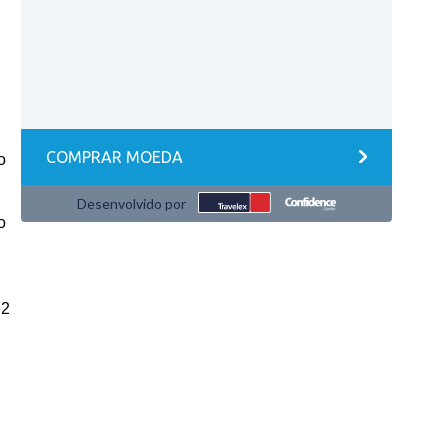
o
o
 2