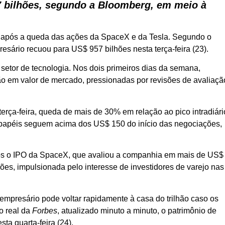
7 bilhões, segundo a Bloomberg, em meio à
io após a queda das ações da SpaceX e da Tesla. Segundo o
esário recuou para US$ 957 bilhões nesta terça-feira (23).
etor de tecnologia. Nos dois primeiros dias da semana,
 em valor de mercado, pressionadas por revisões de avaliaçã
rça-feira, queda de mais de 30% em relação ao pico intradiári
 papéis seguem acima dos US$ 150 do início das negociações,
pós o IPO da SpaceX, que avaliou a companhia em mais de US$
 ações, impulsionada pelo interesse de investidores de varejo nas
empresário pode voltar rapidamente à casa do trilhão caso os
o real da
Forbes
, atualizado minuto a minuto, o patrimônio de
a quarta-feira (24).