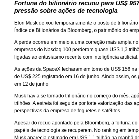
Fortuna do bilionário recuou para US$ 95
pressão sobre ações de tecnologia
Elon Musk deixou temporariamente o posto de trilionár
Índice de Bilionários da Bloomberg, o patrimônio do empr
A perda ocorreu em meio a uma correção mais ampla no s
empresas do Nasdaq 100 perderam quase US$ 1,3 trilhão
ligadas ao entusiasmo recente com inteligência artificial.
As ações da SpaceX fecharam em torno de US$ 156 na te
de US$ 225 registrado em 16 de junho. Ainda assim, os
em 12 de junho.
Musk havia se tornado trilionário no começo do mês, a
trilhões. A estreia foi seguida por forte valorização das
perspectivas da empresa de foguetes e satélites.
Apesar do recuo apontado pela Bloomberg, a fortuna do 
papéis de tecnologia se recuperem. No ranking em temp
Musk aparecia estimado em US$ 1,1 trilhão na manhã dest