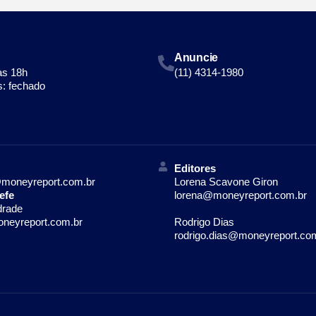
Anuncie
às 18h
(11) 4314-1980
: fechado
Editores
moneyreport.com.br
Lorena Scavone Giron
efe
lorena@moneyreport.com.br
drade
neyreport.com.br
Rodrigo Dias
rodrigo.dias@moneyreport.co