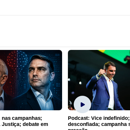
A nas campanhas;
Podcast: Vice indefinido;
 Justiça; debate em
desconfiada; campanha 