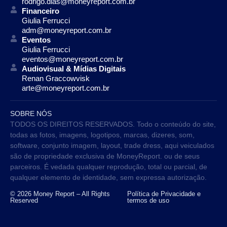
rodrigo.dias@moneyreport.com.br
Financeiro
Giulia Ferrucci
adm@moneyreport.com.br
Eventos
Giulia Ferrucci
eventos@moneyreport.com.br
Audiovisual & Mídias Digitais
Renan Graccowvisk
arte@moneyreport.com.br
SOBRE NÓS
TODOS OS DIREITOS RESERVADOS. Todo o conteúdo do site,
todas as fotos, imagens, logotipos, marcas, dizeres, som,
software, conjunto imagem, layout, trade dress, aqui veiculados
são de propriedade exclusiva de MoneyReport. ou de seus
parceiros. É vedada qualquer reprodução, total ou parcial, de
qualquer elemento de identidade, sem expressa autorização.
© 2026 Money Report – All Rights
Política de Privacidade e
Reserved
termos de uso