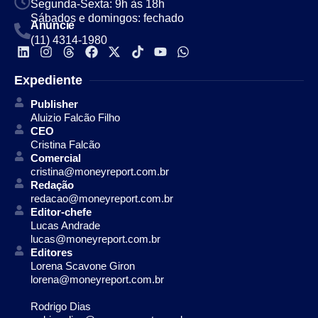
Segunda-Sexta: 9h às 18h
Sábados e domingos: fechado
Anuncie
(11) 4314-1980
Expediente
Publisher
Aluizio Falcão Filho
CEO
Cristina Falcão
Comercial
cristina@moneyreport.com.br
Redação
redacao@moneyreport.com.br
Editor-chefe
Lucas Andrade
lucas@moneyreport.com.br
Editores
Lorena Scavone Giron
lorena@moneyreport.com.br
Rodrigo Dias