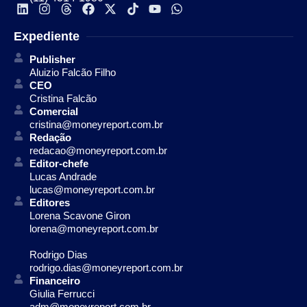
Expediente
Publisher
Aluizio Falcão Filho
CEO
Cristina Falcão
Comercial
cristina@moneyreport.com.br
Redação
redacao@moneyreport.com.br
Editor-chefe
Lucas Andrade
lucas@moneyreport.com.br
Editores
Lorena Scavone Giron
lorena@moneyreport.com.br
Rodrigo Dias
rodrigo.dias@moneyreport.com.br
Financeiro
Giulia Ferrucci
adm@moneyreport.com.br