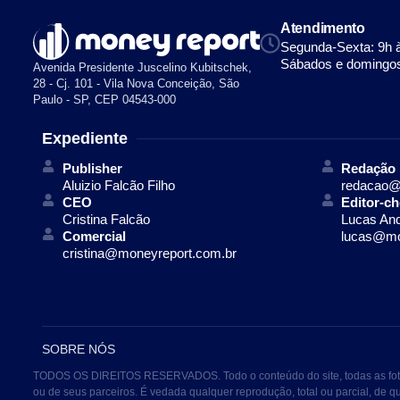
Atendimento
Segunda-Sexta: 9h 
Sábados e domingos
Avenida Presidente Juscelino Kubitschek,
28 - Cj. 101 - Vila Nova Conceição, São
Paulo - SP, CEP 04543-000
Expediente
Publisher
Redação
Aluizio Falcão Filho
redacao@
CEO
Editor-ch
Cristina Falcão
Lucas An
Comercial
lucas@mo
cristina@moneyreport.com.br
SOBRE NÓS
TODOS OS DIREITOS RESERVADOS. Todo o conteúdo do site, todas as fotos, 
ou de seus parceiros. É vedada qualquer reprodução, total ou parcial, de 