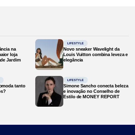
LIFESTYLE
ância na
Novo sneaker Wavelight da
aior loja
Louis Vuitton combina leveza e
ade Jardim
elegância
LIFESTYLE
comoda tanto
Simone Sancho conecta beleza
os?
e inovação no Conselho de
Estilo de MONEY REPORT