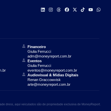
Financeiro
Giulia Ferrucci
adm@moneyreport.com.br
Eventos
Giulia Ferrucci
m.br
eventos@moneyreport.com.br
Audiovisual & Mídias Digitais
Renan Graccowvisk
arte@moneyreport.com.br
ade dress, aqui veiculados são de propriedade exclusiva de MoneyReport.