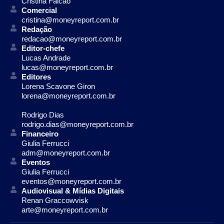
Cristina Falcão
Comercial
cristina@moneyreport.com.br
Redação
redacao@moneyreport.com.br
Editor-chefe
Lucas Andrade
lucas@moneyreport.com.br
Editores
Lorena Scavone Giron
lorena@moneyreport.com.br
Rodrigo Dias
rodrigo.dias@moneyreport.com.br
Financeiro
Giulia Ferrucci
adm@moneyreport.com.br
Eventos
Giulia Ferrucci
eventos@moneyreport.com.br
Audiovisual & Mídias Digitais
Renan Graccowvisk
arte@moneyreport.com.br